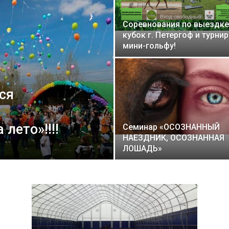
Соревнования по выездке
кубок г. Петергоф и турнир
мини-гольфу!
тся
лето»!!!!
Семинар «ОСОЗНАННЫЙ
НАЕЗДНИК, ОСОЗНАННАЯ
ЛОШАДЬ»