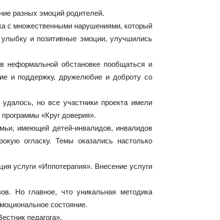
ние разных эмоций родителей.
ика с множественными нарушениями, который
о улыбку и позитивные эмоции, улучшились
 в неформальной обстановке пообщаться и
ние и поддержку, дружелюбие и доброту со
удалось, но все участники проекта имели
ч программы «Круг доверия».
мьи, имеющей детей-инвалидов, инвалидов
окую огласку. Темы оказались настолько
ия услуги «Иппотерапия». Внесение услуги
в. Но главное, что уникальная методика
эмоциональное состояние.
естник педагога».