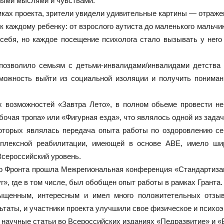
ьными мыслями и чувствами.
амках проекта, зрители увидели удивительные картины — отраже
к каждому ребенку: от взрослого аутиста до маленького мальч
себя, но каждое посещение психолога стало вызывать у нег
позволило семьям с детьми-инвалидами/инвалидами детства
зможность выйти из социальной изоляции и получить понима
 возможностей «Завтра Лето», в полном обьеме провести не 
бочая тропа» или «Фигурная езда», что являлось одной из зада
оторых являлась передача опыта работы по оздоровлению се
мплексной реабилитации, имеющей в основе АВЕ, имело шир
Всероссийский уровень.
 Фронта прошла Межрегиональная конференция «Стандартизац
», где в том числе, был обобщен опыт работы в рамках Гранта.
ыщенным, интересным и имел много положитетельных отзыво
ьтаты, и участники проекта улучшили свое физическое и психо
научные статьи во Всероссийских изданиях «Педразвитие» и «В