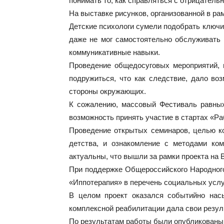
понимать то, как справляться с отрицател
На выставке рисунков, организованной в р
Детские психологи сумели подобрать ключи
даже не мог самостоятельно обслуживать 
коммуникативные навыки.
Проведение общедосуговых мероприятий, 
подружиться, что как следствие, дало во
стороны окружающих.
К сожалению, массовый Фестиваль равных
возможность принять участие в стартах «Ра
Проведение открытых семинаров, целью к
детства, и ознакомление с методами ко
актуальны, что вышли за рамки проекта на 
При поддержке Общероссийского Народного
«Иппотерапия» в перечень социальных услуг
В целом проект оказался событийно нас
комплексной реабилитации дала свои резул
По результатам работы были опубликованы 