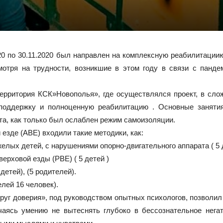
020 по 30.11.2020 был направлен на комплексную реабилитац
мотря на трудности, возникшие в этом году в связи с панде
ерритория КСК»Новополья», где осуществлялся проект, в слож
поддержку и полноценную реабилитацию . Основные заняти
а, как только был ослаблен режим самоизоляции.
 езде (АВЕ) входили такие методики, как:
елых детей, с нарушениями опорно-двигательного аппарата ( 5 
ерховой езды (РВЕ) ( 5 детей )
детей), (5 родителей).
лей 16 человек).
руг доверия», под руководством опытных психологов, позволи
чаясь умению не вытеснять глубоко в бессознательное нега