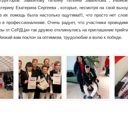
трукторов: Завьялову Татьяну Татьяна Завьялова , Иван
ерину Екатерина Сергеева , которые, несмотря на свой выхо
з их помощь была настолько ощутима!!!, что просто нет слов
 в профессионализме. Очень радует, что участники проводи
ы от СеРДЦа» так дружно откликнулись на приглашение прийти 
Низкий вам поклон за оптимизм, трудолюбие и волю к победе.