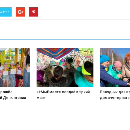
witter
прошёл
«#МыВместе создаём яркий
Праздник для в
й День чтения
мир»
дома-интерната