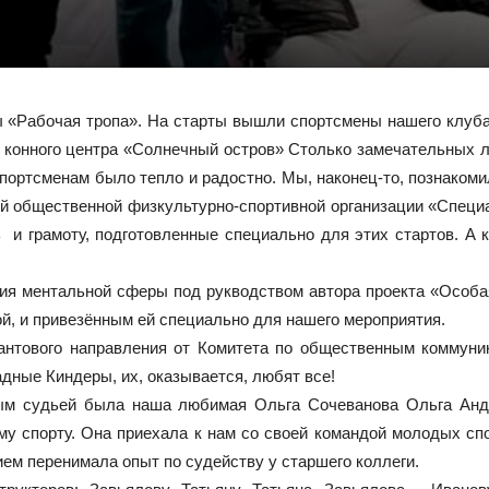
 «Рабочая тропа». На старты вышли спортсмены нашего клуба 
 конного центра «Солнечный остров» Столько замечательных 
портсменам было тепло и радостно. Мы, наконец-то, познако
й общественной физкультурно-спортивной организации «Специ
и грамоту, подготовленные специально для этих стартов. А 
ия ментальной сферы под рукводством автора проекта «Особа
й, и привезённым ей специально для нашего мероприятия.
Грантового направления от Комитета по общественным коммун
ные Киндеры, их, оказывается, любят все!
ым судьей была наша любимая Ольга Сочеванова Ольга Андр
му спорту. Она приехала к нам со своей командой молодых сп
ем перенимала опыт по судейству у старшего коллеги.