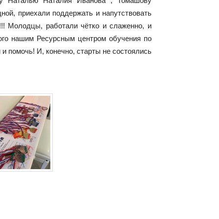
ову Наталью Наталия Иванова , Томашову
дной, приехали поддержать и напутствовать
!!! Молодцы, работали чётко и слаженно, и
мого нашим Ресурсным центром обучения по
и помочь! И, конечно, старты не состоялись