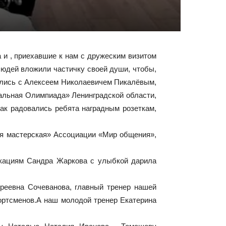
и , приехавшие к нам с дружеским визитом
людей вложили частичку своей души, чтобы,
мились с Алексеем Николаевичем Пикалёвым,
альная Олимпиада» Ленинградской области,
как радовались ребята наградным розеткам,
я мастерская» Ассоциации «Мир общения»,
икациям Сандра Жаркова с улыбкой дарила
еевна Сочеванова, главный тренер нашей
ортсменов.А наш молодой тренер Екатерина