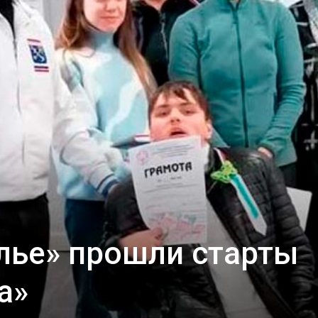
лье» прошли старты
а»